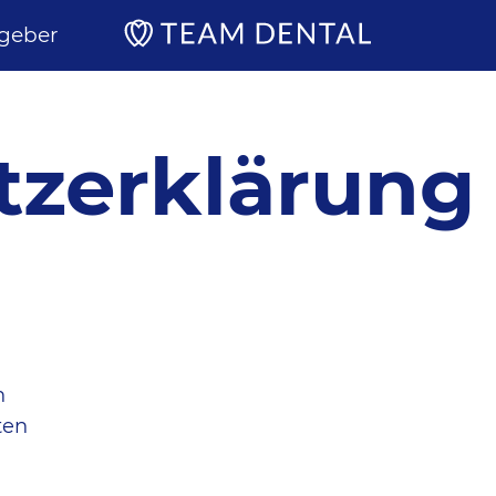
geber
tzerklärung
n
ten